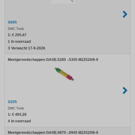
G695
DMC Tools
1:
€ 205,47
1
In voorraad
3
Verwacht 17-9-2026
Meetgereedschappen GAGE.5285 -.5355 M22520/6-0
G205
DMC Tools
1:
€ 493,28
4
In voorraad
Meetgereedschappen GAGE.0875 -.0945 M22520/6-0