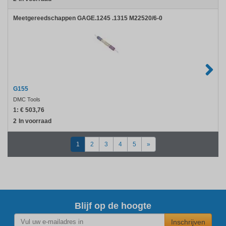
Meetgereedschappen GAGE.1245 .1315 M22520/6-0
G155
DMC Tools
1:
€ 503,76
2
In voorraad
1
2
3
4
5
»
Blijf op de hoogte
Inschrijven