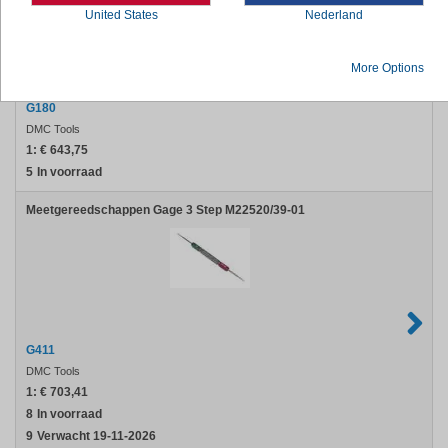
United States
Nederland
More Options
G180
DMC Tools
1:
€ 643,75
5
In voorraad
Meetgereedschappen Gage 3 Step M22520/39-01
G411
DMC Tools
1:
€ 703,41
8
In voorraad
9
Verwacht 19-11-2026