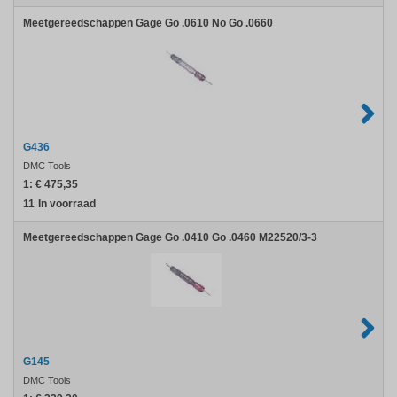
Meetgereedschappen Gage Go .0610 No Go .0660
G436
DMC Tools
1:
€ 475,35
11
In voorraad
Meetgereedschappen Gage Go .0410 Go .0460 M22520/3-3
G145
DMC Tools