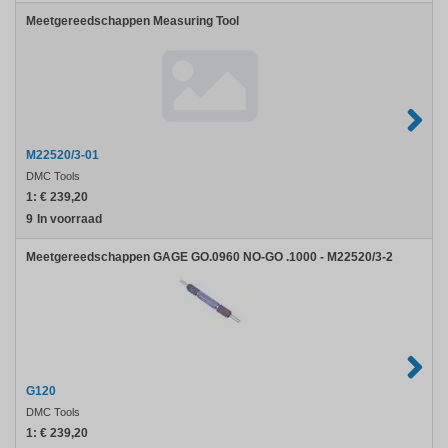
DMC
Meetgereedschappen Measuring Tool
Tools
M22520/3-
01
M22520/3-01
DMC Tools
1:
€ 239,20
9
In voorraad
Meetgereedschappen GAGE GO.0960 NO-GO .1000 - M22520/3-2
G120
DMC Tools
1:
€ 239,20