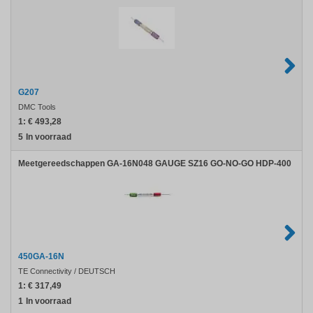
G207
DMC Tools
1:
€ 493,28
5
In voorraad
Meetgereedschappen GA-16N048 GAUGE SZ16 GO-NO-GO HDP-400
450GA-16N
TE Connectivity / DEUTSCH
1:
€ 317,49
1
In voorraad