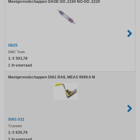
Meetgereedschappen GAGE GO .2160 NO-GO .2220
G625
DMC Tools
1:
€ 503,78
1
In voorraad
Meetgereedschappen 5061 RAIL MEAS 9999.9 M
5061-511
Trumeter
1:
€ 635,79
2
In voorraad