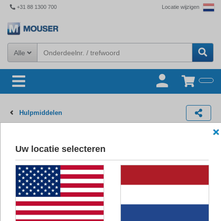
+31 88 1300 700
Locatie wijzigen
Alle
Hulpmiddelen
Meetgereedschappen
Uw locatie selecteren
Producten
(1.364)
Afbeeldingen
Nieuwste product
1.364
Resultaten:
Meetgereedschappen Gage Range GO .2095 - NO-GO .2165