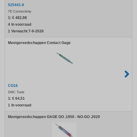
525441-6
TE Connectivity
1:
€ 482,98
4
In voorraad
1
Verwacht 7-9-2026
Meetgereedschappen Contact Gage
CG16
DMC Tools
1:
€ 64,51
1
In voorraad
Meetgereedschappen GAGE GO .1950 - NO-GO .2020